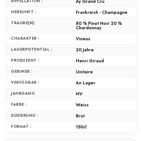
APPELLATION :
Aÿ Grand Cru
HERKUNFT :
Frankreich - Champagne
TRAUBE(N):
80 % Pinot Noir 20 %
Chardonnay
CHARAKTER :
Vineux
LAGERPOTENTIAL :
20 Jahre
PRODUZENT :
Henri Giraud
GEBINDE :
Unitaire
VERFÜGBAR :
An Lager
JAHRGANG
NV
FARBE :
Weiss
DOSIERUNG :
Brut
FORMAT :
150cl