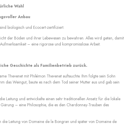
ürliche Wahl
gsvoller Anbau
 biologisch und Ecocert-zertifiziert.
icht der Böden und ihrer Lebewesen zu bewahren. Alles wird getan, damit
ge Aufmerksamkeit – eine rigorose und kompromisslose Arbeit.
eiche Geschichte als Familienbetrieb zurück.
me Thevenet mit Philémon Thevenet auftauchte. Ihm folgte sein Sohn
nahm das Weingut, baute es nach dem Tod seiner Mutter aus und gab sein
 Leitung und entwickelte einen sehr traditionellen Ansatz für die lokale
ge Gärung – eine Philosophie, die es den Chardonnay-Trauben des
ch die Leitung von Domaine de la Bongran und später von Domaine de