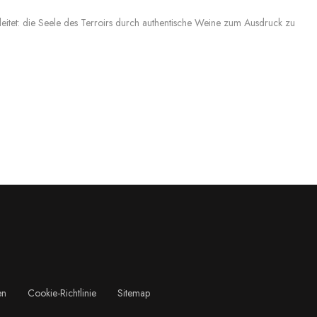
eitet: die Seele des Terroirs durch authentische Weine zum Ausdruck zu
en
Cookie-Richtlinie
Sitemap