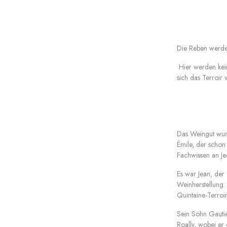
Die Reben werden
Hier werden kei
sich das Terroir
Das Weingut wurd
Émile, der schon
Fachwissen an Jea
Es war Jean, der 
Weinherstellung:
Quintaine-Terroir
Sein Sohn Gautie
Roally, wobei er d