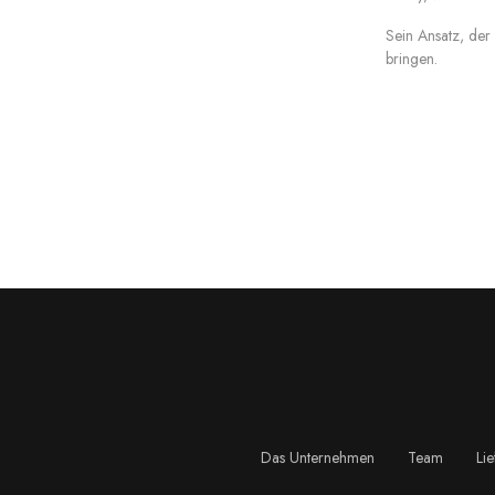
Sein Ansatz, der
bringen.
Das Unternehmen
Team
Li