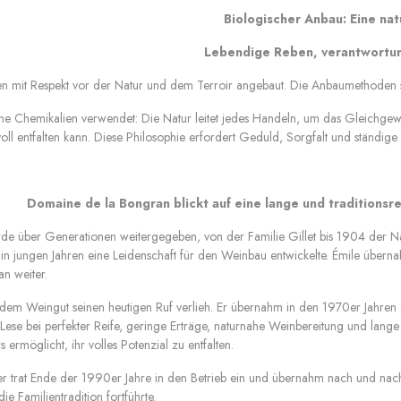
Biologischer Anbau: Eine nat
Lebendige Reben, verantwortun
 mit Respekt vor der Natur und dem Terroir angebaut. Die Anbaumethoden sind
ne Chemikalien verwendet: Die Natur leitet jedes Handeln, um das Gleichgew
 voll entfalten kann. Diese Philosophie erfordert Geduld, Sorgfalt und ständi
Domaine de la Bongran blickt auf eine lange und traditionsr
e über Generationen weitergegeben, von der Familie Gillet bis 1904 der Na
 in jungen Jahren eine Leidenschaft für den Weinbau entwickelte. Émile über
n weiter.
dem Weingut seinen heutigen Ruf verlieh. Er übernahm in den 1970er Jahren die
 Lese bei perfekter Reife, geringe Erträge, naturnahe Weinbereitung und lan
s ermöglicht, ihr volles Potenzial zu entfalten.
r trat Ende der 1990er Jahre in den Betrieb ein und übernahm nach und na
ie Familientradition fortführte.