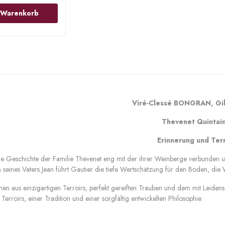
n Warenkorb
Viré-Clessé BONGRAN, Gill
Thevenet Quintai
Erinnerung und Terr
 die Geschichte der Familie Thevenet eng mit der ihrer Weinberge verbunden u
 seines Vaters Jean führt Gautier die tiefe Wertschätzung für den Boden, die 
hen aus einzigartigen Terroirs, perfekt gereiften Trauben und dem mit Leiden
Terroirs, einer Tradition und einer sorgfältig entwickelten Philosophie.