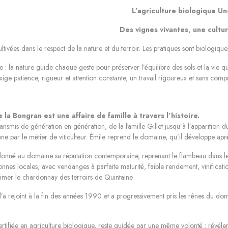
L’agriculture biologique U
Des vignes vivantes, une cultu
ltivées dans le respect de la nature et du terroir. Les pratiques sont biologiques
e : la nature guide chaque geste pour préserver l’équilibre des sols et la vie qu
xige patience, rigueur et attention constante, un travail rigoureux et sans comp
la Bongran est une affaire de famille à travers l’histoire.
ansmis de génération en génération, de la famille Gillet jusqu’à l’apparition
une par le métier de viticulteur. Émile reprend le domaine, qu’il développe aprè
 donné au domaine sa réputation contemporaine, reprenant le flambeau dans le
nes locales, avec vendanges à parfaite maturité, faible rendement, vinificatio
imer le chardonnay des terroirs de Quintaine.
 l’a rejoint à la fin des années 1990 et a progressivement pris les rênes du 
tifiée en agriculture biologique, reste guidée par une même volonté : révéler 