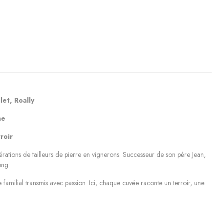
et, Roally
ne
roir
érations de tailleurs de pierre en vignerons. Successeur de son père Jean,
ong.
re familial transmis avec passion. Ici, chaque cuvée raconte un terroir, une