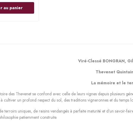
r au panier
Viré-Clessé BONGRAN, Gill
Thevenet Quintai
La mémoire et le ter
stoire des Thevenet se confond avec celle de leurs vignes depuis plusieurs gén
à cultiver un profond respect du sol, des traditions vigneronnes et du temps l
 de terroirs uniques, de raisins vendangés à parfaite maturité et d’un savoir-fai
hilosophie patiemment construite.