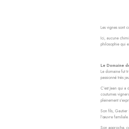
Les vignes sont cu
Ici, aucune chimi
philosophie qui e
Le Domaine de 
Le domaine fut tr
passionné très je
C’est Jean qui a
coutumes vigneron
pleinement s
’
expr
Son fils, Gautier
l’œuvre familiale.
Son approche, cer