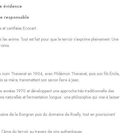
ne évidence
re responsable
 et certifiées Ecocert.
i les anime. Tout est fait pour que le terroir s’exprime pleinement. Une
romis.
 du nom Thevenet en 1904, avec Philémon Thevenet, puis son fils Émile,
s sa mère, transmettant son savoir-faire à Jean.
s années 1970 et développant une approche très traditionnelle des
ns naturelles et fermentation longue
: une philosophie qui vise
à
laisser
domaine de la Bongran puis du domaine de Roally, tout en poursuivant
l’âme du terroir au travers de vins authentiques.