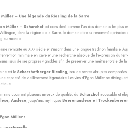
Müller – Une légende du Riesling de la Sarre
on Müller – Scharzhof
est considéré comme l’un des domaines les plus em
 Wiltingen, dans la région de la Sarre, le domaine tire sa renommée princip
ing au monde.
maine remonte au XIX
siècle et s’inscrit dans une longue tradition familiale. A
ᵉ
tervention minimale en cave et une recherche absolue de l’expression du terroir
isins issus de ses propres vignobles afin de préserver une maîtrise totale de la 
ine est le
Scharzhofberger Riesling
, issu de pentes abruptes composées d
ne capacité de vieillissement légendaire. Les vins d’Egon Müller se distinguent p
atique.
maine couvrent plusieurs niveaux de qualité, du
Scharzhof
accessible et élé
lese, Auslese
, jusqu’aux mythiques
Beerenauslese et Trockenbeeren
 Egon Müller :
e exceptionnelle