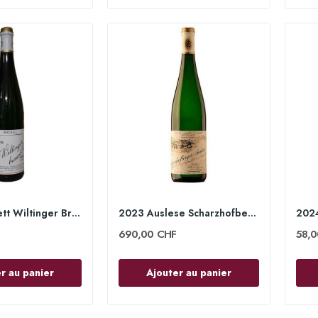
2023 Kabinett Wiltinger Braune Kupp 75cl - Egon...
2023 Auslese Scharzhofberger 75cl - Egon Müller
690,00 CHF
58,
r au panier
Ajouter au panier