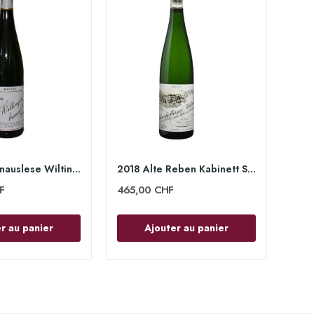
2024 Beerenauslese Wiltinger Braune Kupp 75cl -...
2018 Alte Reben Kabinett Scharzhofberger 75cl -...
F
465,00 CHF
r au panier
Ajouter au panier