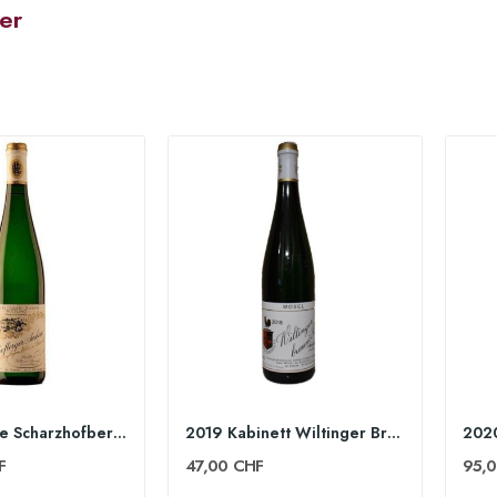
er
.
2018 Auslese Scharzhofberger Goldkapsel 75cl -...
2019 Kabinett Wiltinger Braune Kupp 75cl - Egon...
F
47,00 CHF
95,