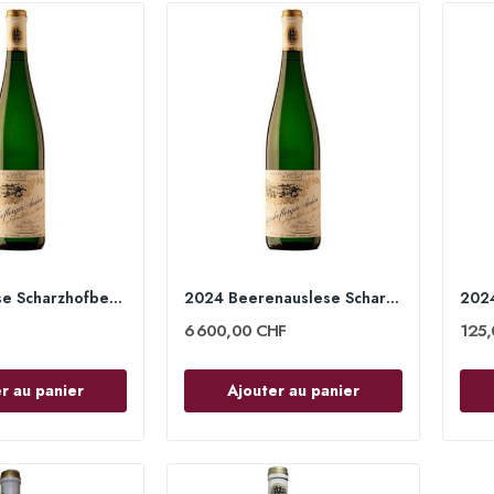
2024 Auslese Scharzhofberger 75cl - Egon Müller
2024 Beerenauslese Scharzhofberger 75cl - Egon...
6 600,00 CHF
125
r au panier
Ajouter au panier