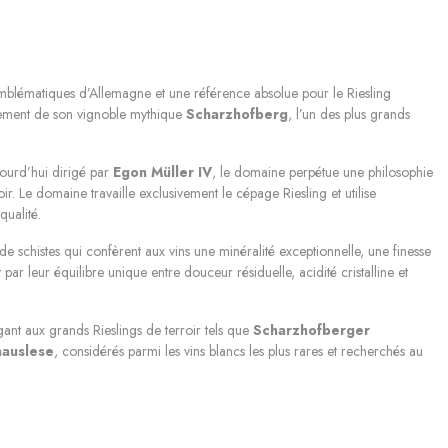
blématiques d’Allemagne et une référence absolue pour le Riesling
alement de son vignoble mythique
Scharzhofberg
, l’un des plus grands
ujourd’hui dirigé par
Egon Müller IV
, le domaine perpétue une philosophie
. Le domaine travaille exclusivement le cépage Riesling et utilise
qualité.
e schistes qui confèrent aux vins une minéralité exceptionnelle, une finesse
ar leur équilibre unique entre douceur résiduelle, acidité cristalline et
gant aux grands Rieslings de terroir tels que
Scharzhofberger
auslese
, considérés parmi les vins blancs les plus rares et recherchés au