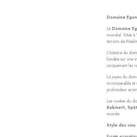
Domaine Egon 
Le
Domaine Eg
mondial. Situé à
terroirs de Riesl
L’histoire du do
fondée sur une in
uniquement les ra
Le joyau du doma
incomparable et u
profondeur arom
Les cuvées du do
Kabinett, Spät
monde.
Style des vins
Pureté aromatiqu