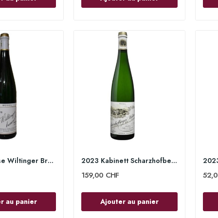
2022 Auslese Wiltinger Braune Kupp 75cl - Egon...
2023 Kabinett Scharzhofberger 75cl - Egon Müller
159,00 CHF
52,
r au panier
Ajouter au panier