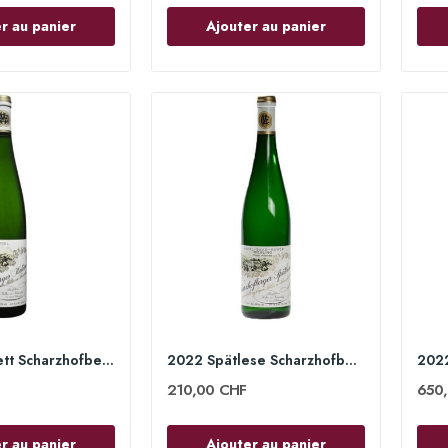
r au panier
Ajouter au panier
2022 Kabinett Scharzhofberger 75cl - Egon Müller
2022 Spätlese Scharzhofberger 75cl - Egon Müller
210,00 CHF
650
r au panier
Ajouter au panier