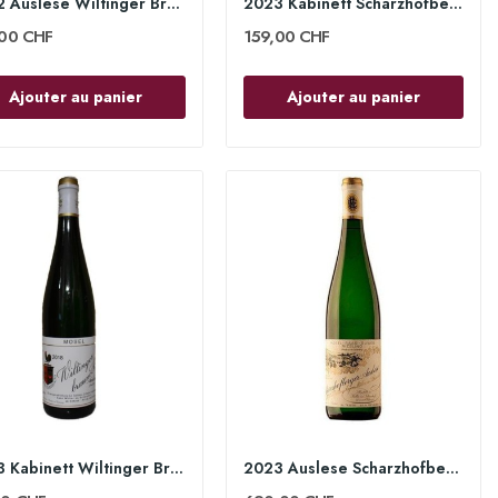
2022 Auslese Wiltinger Braune Kupp 75cl - Egon...
2023 Kabinett Scharzhofberger 75cl - Egon Müller
,00 CHF
159,00 CHF
Ajouter au panier
Ajouter au panier
2023 Kabinett Wiltinger Braune Kupp 75cl - Egon...
2023 Auslese Scharzhofberger 75cl - Egon Müller