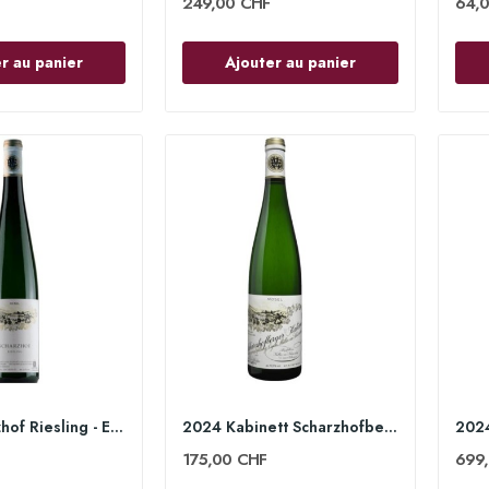
249,00 CHF
64,
r au panier
Ajouter au panier
2024 Scharzhof Riesling - Egon Müller
2024 Kabinett Scharzhofberger 75cl - Egon Müller
175,00 CHF
699