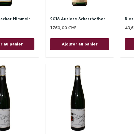
Riesling Graacher Himmelreich Kabinett 2022 -...
2018 Auslese Scharzhofberger Goldkapsel 75cl -...
1 750,00 CHF
43,
r au panier
Ajouter au panier