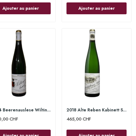
Ajouter au panier
Ajouter au panier
2024 Beerenauslese Wiltinger Braune Kupp 75cl -...
2018 Alte Reben Kabinett Scharzhofberger 75cl -...
0,00 CHF
465,00 CHF
Ajouter au panier
Ajouter au panier