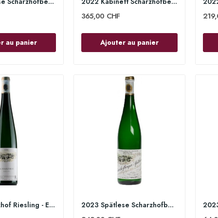
2022 Auslese Scharzhofberger 75 cl - Egon Müller
2022 Kabinett Scharzhofberger 150cl - Egon Müller
365,00 CHF
219
r au panier
Ajouter au panier
2023 Scharzhof Riesling - Egon Müller
2023 Spätlese Scharzhofberger 75cl - Egon Müller