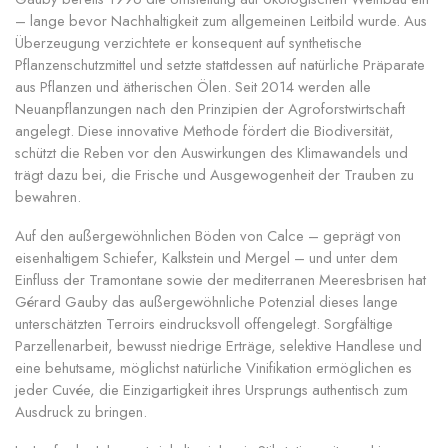
– lange bevor Nachhaltigkeit zum allgemeinen Leitbild wurde. Aus
Überzeugung verzichtete er konsequent auf synthetische
Pflanzenschutzmittel und setzte stattdessen auf natürliche Präparate
aus Pflanzen und ätherischen Ölen. Seit 2014 werden alle
Neuanpflanzungen nach den Prinzipien der Agroforstwirtschaft
angelegt. Diese innovative Methode fördert die Biodiversität,
schützt die Reben vor den Auswirkungen des Klimawandels und
trägt dazu bei, die Frische und Ausgewogenheit der Trauben zu
bewahren.
Auf den außergewöhnlichen Böden von Calce – geprägt von
eisenhaltigem Schiefer, Kalkstein und Mergel – und unter dem
Einfluss der Tramontane sowie der mediterranen Meeresbrisen hat
Gérard Gauby das außergewöhnliche Potenzial dieses lange
unterschätzten Terroirs eindrucksvoll offengelegt. Sorgfältige
Parzellenarbeit, bewusst niedrige Erträge, selektive Handlese und
eine behutsame, möglichst natürliche Vinifikation ermöglichen es
jeder Cuvée, die Einzigartigkeit ihres Ursprungs authentisch zum
Ausdruck zu bringen.