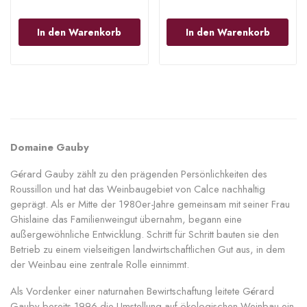
In den Warenkorb
In den Warenkorb
Domaine Gauby
Gérard Gauby zählt zu den prägenden Persönlichkeiten des
Roussillon und hat das Weinbaugebiet von Calce nachhaltig
geprägt. Als er Mitte der 1980er-Jahre gemeinsam mit seiner Frau
Ghislaine das Familienweingut übernahm, begann eine
außergewöhnliche Entwicklung.
Schritt für Schritt bauten sie den
Betrieb zu einem vielseitigen landwirtschaftlichen Gut aus, in dem
der Weinbau eine zentrale Rolle einnimmt.
Als Vordenker einer naturnahen Bewirtschaftung leitete Gérard
Gauby bereits 1996 die Umstellung auf ökologischen Weinbau ein