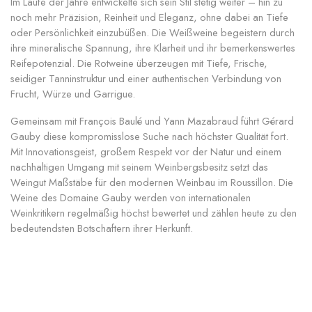
Im Laufe der Jahre entwickelte sich sein Stil stetig weiter – hin zu
noch mehr Präzision, Reinheit und Eleganz, ohne dabei an Tiefe
oder Persönlichkeit einzubüßen. Die Weißweine begeistern durch
ihre mineralische Spannung, ihre Klarheit und ihr bemerkenswertes
Reifepotenzial. Die Rotweine überzeugen mit Tiefe, Frische,
seidiger Tanninstruktur und einer authentischen Verbindung von
Frucht, Würze und Garrigue.
Gemeinsam mit François Baulé und Yann Mazabraud führt Gérard
Gauby diese kompromisslose Suche nach höchster Qualität fort.
Mit Innovationsgeist, großem Respekt vor der Natur und einem
nachhaltigen Umgang mit seinem Weinbergsbesitz setzt das
Weingut Maßstäbe für den modernen Weinbau im Roussillon. Die
Weine des Domaine Gauby werden von internationalen
Weinkritikern regelmäßig höchst bewertet und zählen heute zu den
bedeutendsten Botschaftern ihrer Herkunft.