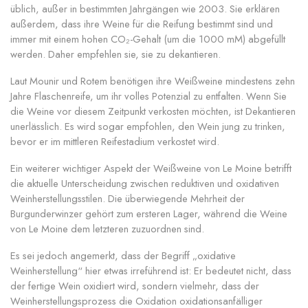
üblich, außer in bestimmten Jahrgängen wie 2003. Sie erklären
außerdem, dass ihre Weine für die Reifung bestimmt sind und
immer mit einem hohen CO₂-Gehalt (um die 1000 mM) abgefüllt
werden. Daher empfehlen sie, sie zu dekantieren.
Laut Mounir und Rotem benötigen ihre Weißweine mindestens zehn
Jahre Flaschenreife, um ihr volles Potenzial zu entfalten. Wenn Sie
die Weine vor diesem Zeitpunkt verkosten möchten, ist Dekantieren
unerlässlich. Es wird sogar empfohlen, den Wein jung zu trinken,
bevor er im mittleren Reifestadium verkostet wird.
Ein weiterer wichtiger Aspekt der Weißweine von Le Moine betrifft
die aktuelle Unterscheidung zwischen reduktiven und oxidativen
Weinherstellungsstilen. Die überwiegende Mehrheit der
Burgunderwinzer gehört zum ersteren Lager, während die Weine
von Le Moine dem letzteren zuzuordnen sind.
Es sei jedoch angemerkt, dass der Begriff „oxidative
Weinherstellung“ hier etwas irreführend ist: Er bedeutet nicht, dass
der fertige Wein oxidiert wird, sondern vielmehr, dass der
Weinherstellungsprozess die Oxidation oxidationsanfälliger