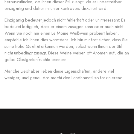
herauszufinden, ob ihnen dieser Stil zusagt, da er unbestreitbar
einzigartig und daher mitunter kontrovers diskutiert wird.
Einzigartig bedeutet jedoch nicht fehlerhaft oder uninteressant: Es
bedeutet lediglich, dass er einem zusagen kann oder auch nicht.
Wenn Sie noch nie einen Le Moine Weißwein probiert haben,
empfehle ich Ihnen dies wärmstens. Ich bin mir fast sicher, dass Sie
seine hohe Qualität erkennen werden, selbst wenn Ihnen der Stil
nicht unbedingt zusagt. Diese Weine weisen oft Aromen auf, die an
gelbe Obstgartenfrüchte erinnern.
Manche Liebhaber lieben diese Eigenschaften, andere viel
weniger, und genau das macht den Landhausstil so faszinierend.