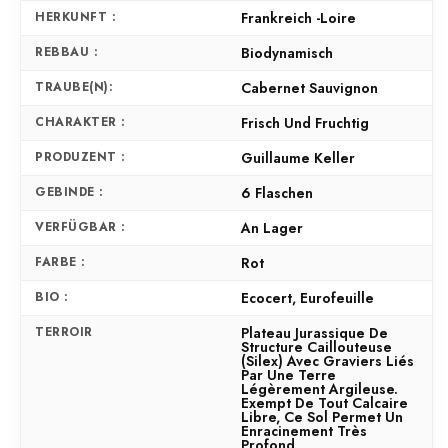
HERKUNFT :
Frankreich -Loire
REBBAU :
Biodynamisch
TRAUBE(N):
Cabernet Sauvignon
CHARAKTER :
Frisch Und Fruchtig
PRODUZENT :
Guillaume Keller
GEBINDE :
6 Flaschen
VERFÜGBAR :
An Lager
FARBE :
Rot
BIO :
Ecocert, Eurofeuille
TERROIR
Plateau Jurassique De
Structure Caillouteuse
(silex) Avec Graviers Liés
Par Une Terre
Légèrement Argileuse.
Exempt De Tout Calcaire
Libre, Ce Sol Permet Un
Enracinement Très
Profond