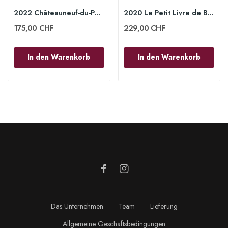
2022 Châteauneuf-du-Pape Arioso weiss 75 cl -...
2020 Le Petit Livre de Bach rot 75 cl - Domaine...
175,00 CHF
229,00 CHF
In den Warenkorb
In den Warenkorb
Das Unternehmen
Team
Lieferung
Allgemeine Geschäftsbedingungen