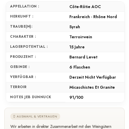
APPELLATION :
Côte-Rôtie AOC
HERKUNFT :
Frankreich - Rhône Nord
TRAUBE(N):
Syrah
CHARAKTER :
Terroirwein
LAGERPOTENTIAL :
15 Jahre
PRODUZENT :
Bernard Levet
GEBINDE :
6 Flaschen
VERFÜGBAR :
Derzeit Nicht Verfügbar
TERROIR
Micaschistes Et Granite
NOTES JEB DUNNUCK
91/100
AUSWAHL & VERTRAUEN
Wir arbeiten in direkter Zusammenarbeit mit den Weingütern