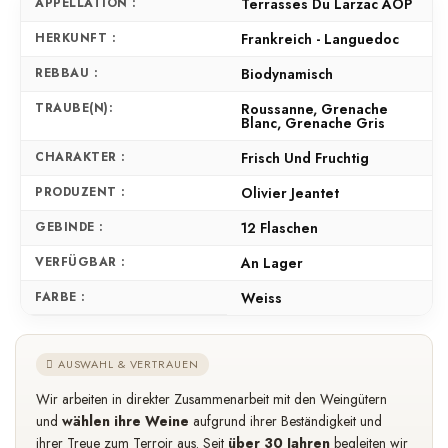
APPELLATION :
Terrasses Du Larzac AOP
HERKUNFT :
Frankreich - Languedoc
REBBAU :
Biodynamisch
TRAUBE(N):
Roussanne, Grenache
Blanc, Grenache Gris
CHARAKTER :
Frisch Und Fruchtig
PRODUZENT :
Olivier Jeantet
GEBINDE :
12 Flaschen
VERFÜGBAR :
An Lager
FARBE :
Weiss
AUSWAHL & VERTRAUEN
Wir arbeiten in direkter Zusammenarbeit mit den Weingütern
und
wählen ihre Weine
aufgrund ihrer Beständigkeit und
ihrer Treue zum Terroir aus. Seit
über 30 Jahren
begleiten wir