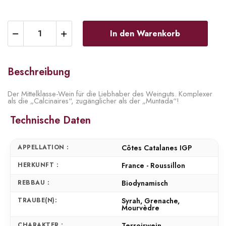
In den Warenkorb
Beschreibung
Der Mittelklasse-Wein für die Liebhaber des Weinguts. Komplexer
als die „Calcinaires“, zugänglicher als der „Muntada“!
Technische Daten
APPELLATION :
Côtes Catalanes IGP
HERKUNFT :
France - Roussillon
REBBAU :
Biodynamisch
TRAUBE(N):
Syrah, Grenache,
Mourvèdre
CHARAKTER :
Terroirwein