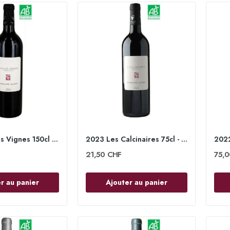
2022 Vieilles Vignes 150cl - Domaine Gauby
2023 Les Calcinaires 75cl - Domaine Gauby
21,50 CHF
75,
r au panier
Ajouter au panier