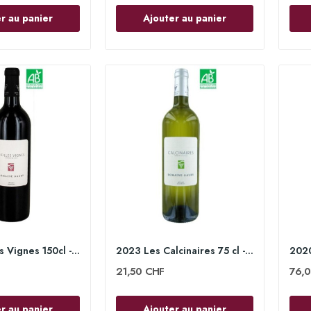
r au panier
Ajouter au panier
2019 Vieilles Vignes 150cl - Domaine Gauby
2023 Les Calcinaires 75 cl - Domaine Gauby
21,50 CHF
76,
r au panier
Ajouter au panier