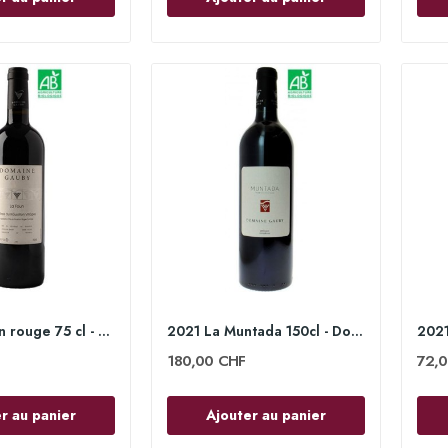
2018 La Foun rouge 75 cl - Domaine Gauby
2021 La Muntada 150cl - Domaine Gauby
180,00 CHF
72,
r au panier
Ajouter au panier