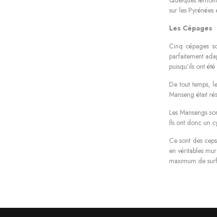
sur les Pyrénées 
Les Cépages
Cinq cépages son
parfaitement adap
puisqu’ils ont été
De tout temps, l
Manseng était rés
Les Mansengs sont
Ils ont donc un cy
Ce sont des ceps 
en véritables mur
maximum de surfa