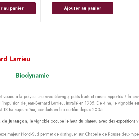
r au panier
Ajouter au panier
rd Larrieu
Biodynamie
t vouée à la polyculture avec élevage, petits fruits et raisins apportés à la cav
us l'impulsion de Jean-Bernard Larrieu, installé en 1985. De 4 ha, le vignobl
ut 18 ha aujourd'hui, conduits en bio certifié depuis 2005.
 de
Jurançon
, le vignoble occupe le haut du plateau avec des expositions 
n axe majeur Nord-Sud permet de distinguer sur Chapelle de Rousse deux types 