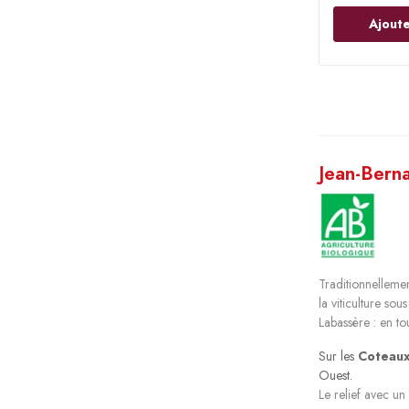
Ajoute
Jean-Berna
Traditionnellemen
la viticulture so
Labassère : en to
Sur les
Coteaux
Ouest.
Le relief avec u