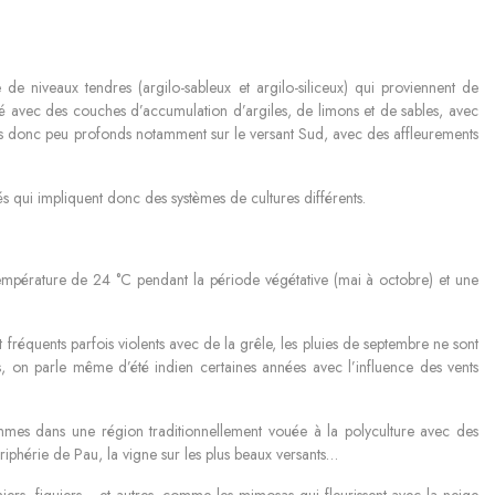
e niveaux tendres (argilo-sableux et argilo-siliceux) qui proviennent de
é avec des couches d’accumulation d’argiles, de limons et de sables, avec
pés donc peu profonds notamment sur le versant Sud, avec des affleurements
iés qui impliquent donc des systèmes de cultures différents.
mpérature de 24 °C pendant la période végétative (mai à octobre) et une
 fréquents parfois violents avec de la grêle, les pluies de septembre ne sont
s, on parle même d’été indien certaines années avec l’influence des vents
ommes dans une région traditionnellement vouée à la polyculture avec des
ériphérie de Pau, la vigne sur les plus beaux versants…
iers, figuiers… et autres, comme les mimosas qui fleurissent avec la neige