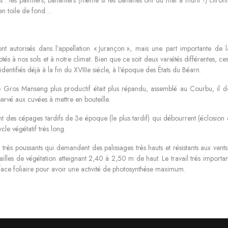
en toile de fond…
t autorisés dans l’appellation « Jurançon », mais une part importante de la
tés à nos sols et à notre climat. Bien que ce soit deux variétés différentes
 identifiés déjà à la fin du XVIIIe siècle, à l’époque des États du Béarn.
e Gros Manseng plus productif était plus répandu, assemblé au Courbu, il do
ervé aux cuvées à mettre en bouteille.
 des cépages tardifs de 3e époque (le plus tardif) qui débourrent (éclosion 
cle végétatif très long.
très poussants qui demandent des palissages très hauts et résistants aux vents
ailles de végétation atteignant 2,40 à 2,50 m de haut. Le travail très import
ce foliaire pour avoir une activité de photosynthèse maximum.