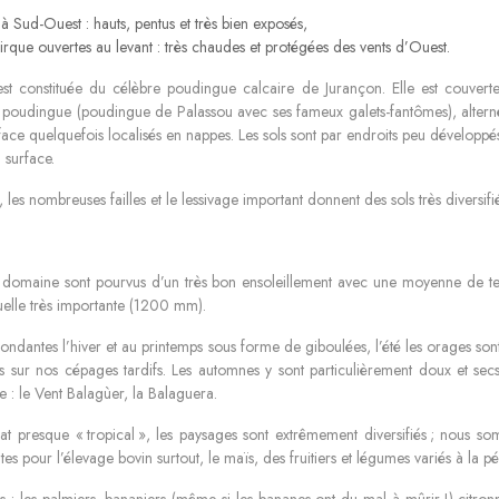
à Sud-Ouest : hauts, pentus et très bien exposés,
rque ouvertes au levant : très chaudes et protégées des vents d’Ouest.
t constituée du célèbre poudingue calcaire de Jurançon. Elle est couverte d
ce poudingue (poudingue de Palassou avec ses fameux galets-fantômes), altern
rface quelquefois localisés en nappes. Les sols sont par endroits peu dévelop
surface.
, les nombreuses failles et le lessivage important donnent des sols très diversif
 domaine sont pourvus d’un très bon ensoleillement avec une moyenne de te
uelle très importante (1200 mm).
bondantes l’hiver et au printemps sous forme de giboulées, l’été les orages sont
s sur nos cépages tardifs. Les automnes y sont particulièrement doux et sec
 : le Vent Balagùer, la Balaguera.
t presque « tropical », les paysages sont extrêmement diversifiés ; nous s
tes pour l’élevage bovin surtout, le maïs, des fruitiers et légumes variés à la p
 : les palmiers, bananiers (même si les bananes ont du mal à mûrir !) citronn