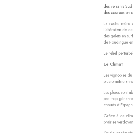
des versants Sud 
des courbes en ci
La roche mère es
l’altération de 
des galets en su
de Poudingue en 
Le relief perturbé
Le Climat
Les vignobles du
pluviométrie ann
Les pluies sont a
pas trop gênante
chauds d’Espagne
Grâce à ce clima
prairies verdoyan
Quelques témoins