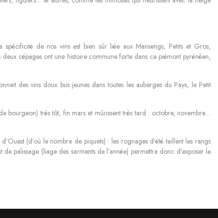
 spécificité de nos vins est bien sûr liée aux Mansengs, Petits et Gros,
, ces deux cépages ont une histoire commune forte dans ce piémont pyrénéen,
nnait des vins doux bus jeunes dans toutes les auberges du Pays, le Petit
de bourgeon) très tôt, fin mars et mûrissent très tard : octobre, novembre…
 d’Ouest (d’où le nombre de piquets) : les rognages d’été taillent les rangs
ant de palissage (liage des sarments de l’année) permettra donc d’exposer le