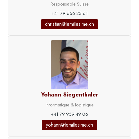
Responsable Suisse
+41 79 666 23 61
christian@lemillesime.ch
Yohann Siegenthaler
Informatique & logistique
+41 79 959 49 06
yohann@lemillesime.ch