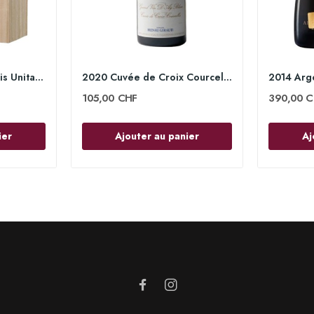
MV18 150cl Coffret Bois Unitaire - Henri Giraud
2020 Cuvée de Croix Courcelles 75cl - Henri Giraud
105,00 CHF
390,00 C
ier
Ajouter au panier
Aj