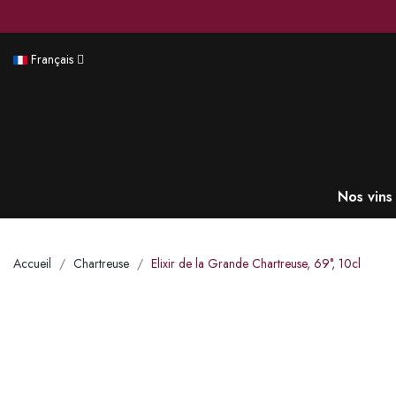
Français
Nos vins
Accueil
Chartreuse
Elixir de la Grande Chartreuse, 69°, 10cl