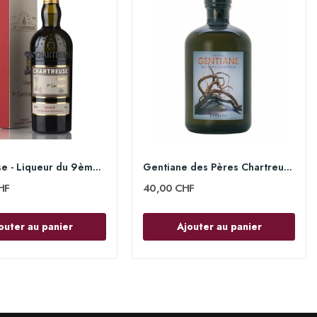
Chartreuse - Liqueur du 9ème Centenaire, 47°,...
Gentiane des Pères Chartreux, 22.7°, 100cl
HF
40,00 CHF
outer au panier
Ajouter au panier