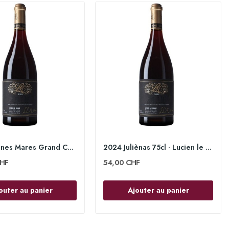
2024 Bonnes Mares Grand Cru 75cl - Lucien Le Moine
2024 Juliènas 75cl - Lucien le Moine
HF
54,00 CHF
outer au panier
Ajouter au panier