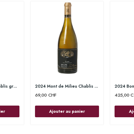
2024 Les Preuses Chablis grand Cru 75cl -...
2024 Mont de Milieu Chablis 1er Cru 75cl -...
69,00 CHF
425,00 C
ier
Ajouter au panier
Aj