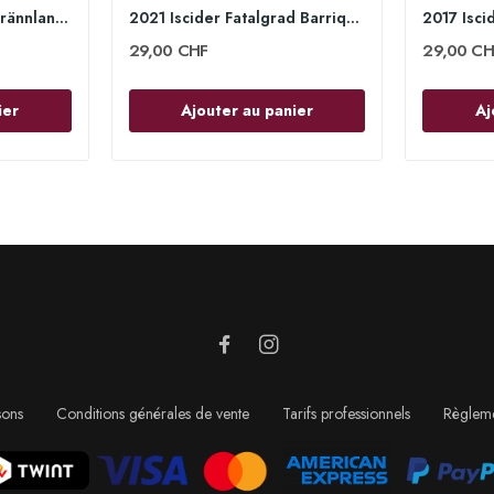
2023 Iscider 37.5cl - Brännland Iscider
2021 Iscider Fatalgrad Barrique 18.75cl -...
29,00 CHF
29,00 CH
ier
Ajouter au panier
Aj
sons
Conditions générales de vente
Tarifs professionnels
Règleme