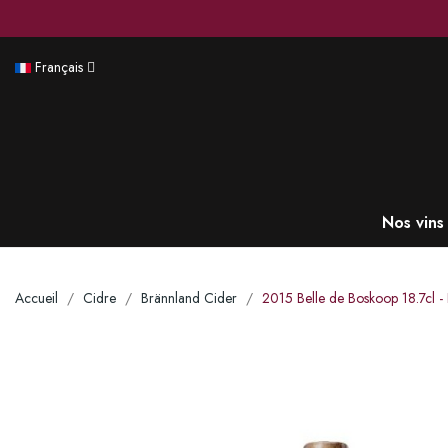
Français
Nos vins
Accueil
Cidre
Brännland Cider
2015 Belle de Boskoop 18.7cl - 