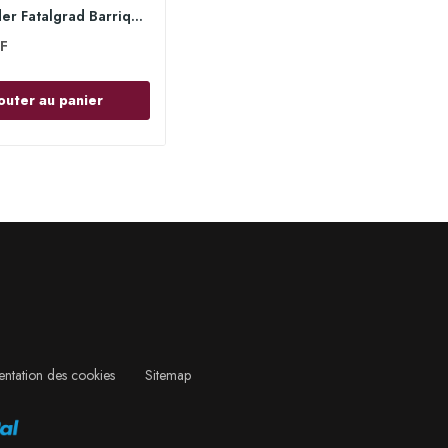
2017 Iscider Fatalgrad Barrique 18.75cl -...
F
outer au panier
ntation des cookies
Sitemap